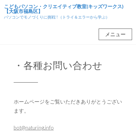
コ
こどもパソコン・クリエイティブ教室(キッズワークス)
【大阪市福島区】
ン
パソコンでモノづくりに挑戦!!（トライ＆エラーから学ぶ）
テ
ン
メニュー
ツ
へ
ス
・各種お問い合わせ
キ
ッ
プ
ホームページをご覧いただきありがとうござい
ます。
bot@naturing.info